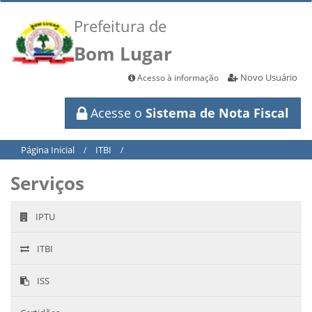
Prefeitura de
Bom Lugar
Novo Usuário
Acesso à informação
Acesse o
Sistema de Nota Fiscal
Página Inicial
ITBI
/
/
Serviços
IPTU
ITBI
ISS